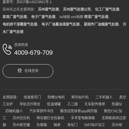
备案号：
苏ICP备14023861号-1
苏州天之乐主营项目：
苏州废气处理
、
苏州废气处理公司
、
化工厂废气处理
、
家具厂废气处理
、
电子厂废气处理
、
txt地图
xml地图
喷漆厂废气处理
、
电机烘干漆雾废气处理
、
电子厂油墨油漆废气处理
、
紧固件厂油烟废气处理
、
污
水厂废气处理
咨询热线
4009-679-709
在线咨询
友情链接：
快递卷帘门
除螨仪电机
韩华贴片机
二手机器人
真空
工业炉
导轨式升降台
低温储罐
乙二醇
叉车配件维修
检漏仪
四轴机器人
汽车零部件冲压
酸洗冠竞体育app网页版
数控CNC加
工
苏州空压机
吻合器钉仓包装机
手术室电解钢板
无隔板高效过滤
器
苏州真空罐
负载箱
轴承
净化门
SMT贴片加工
苏州地