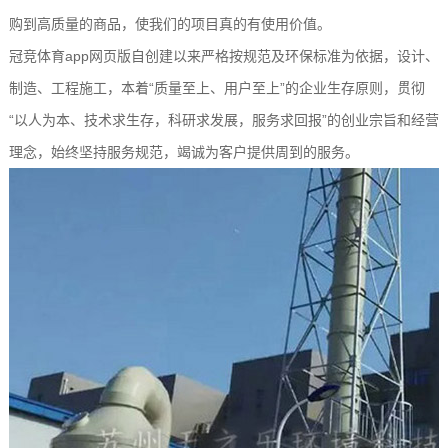
购到高质量的商品，使我们的项目真的有使用价值。
冠竞体育app网页版自创建以来严格按规范及环保标准为依据，设计、
制造、工程施工，本着“质量至上、用户至上”的企业生存原则，贯彻
“以人为本、技术求生存，科研求发展，服务求回报”的创业宗旨和经营
理念，始终坚持服务规范，竭诚为客户提供周到的服务。