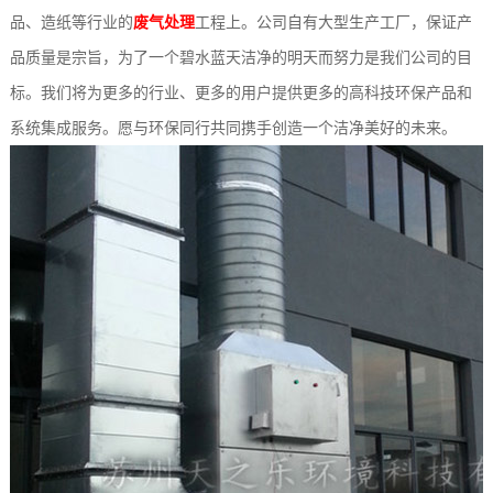
品、造纸等行业的
废气处理
工程上。公司自有大型生产工厂，保证产
育
体
冠
例
动
系
品质量是宗旨，为了一个碧水蓝天洁净的明天而努力是我们公司的目
app
育
竞
态
我
标。我们将为更多的行业、更多的用户提供更多的高科技环保产品和
系统集成服务。愿与环保同行共同携手创造一个洁净美好的未来。
网
app
体
们
页
网
育
版
页
app
版
网
页
版