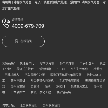
电机烘干漆雾废气处理
、
电子厂油墨油漆废气处理
、
紧固件厂油烟废气处理
、
污
水厂废气处理
咨询热线
4009-679-709
在线咨询
友情链接：
快递卷帘门
除螨仪电机
韩华贴片机
二手机器人
真空
工业炉
导轨式升降台
低温储罐
乙二醇
叉车配件维修
检漏仪
四轴机器人
汽车零部件冲压
酸洗冠竞体育app网页版
数控CNC加
工
苏州空压机
吻合器钉仓包装机
手术室电解钢板
无隔板高效过滤
器
苏州真空罐
负载箱
轴承
净化门
SMT贴片加工
苏州地
暖
日本紧固件
食品厂净化工程
食品包装袋
城市分站：
江苏联系我们
苏州联系我们