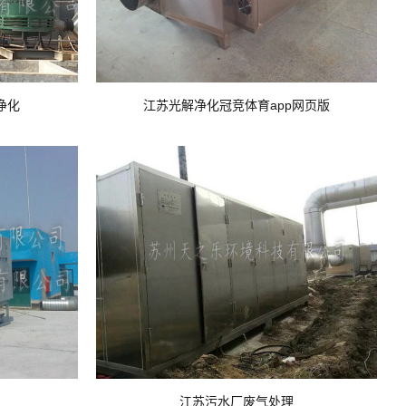
净化
江苏光解净化冠竞体育app网页版
江苏污水厂废气处理