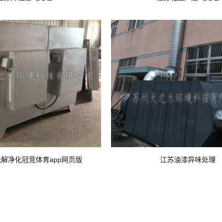
解净化冠竞体育app网页版
江苏油漆异味处理