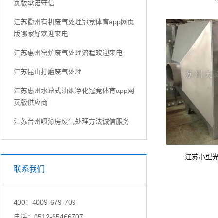
页版承诺守信
江苏衢州有机废气处理冠竞体育app网页
版哪家好欢迎来电
江苏惠州窑炉废气处理流程欢迎来电
江苏昆山打磨废气处理
江苏惠州水幕式油烟净化冠竞体育app网
页版供应商
江苏台州喷漆房废气处理方法诚信服务
江苏小型光
联系我们
400：4009-679-709
电话：0512-65466707