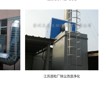
江苏造粒厂除尘改造净化