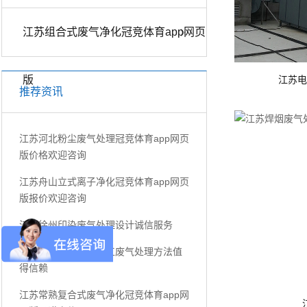
江苏组合式废气净化冠竞体育app网页
江苏电
版
推荐资讯
江苏河北粉尘废气处理冠竞体育app网页
版价格欢迎咨询
江苏舟山立式离子净化冠竞体育app网页
版报价欢迎咨询
江苏徐州印染废气处理设计诚信服务
江苏衢州金属制品加工废气处理方法值
得信赖
江苏常熟复合式废气净化冠竞体育app网