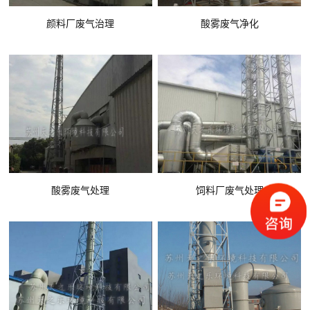
颜料厂废气治理
酸雾废气净化
酸雾废气处理
饲料厂废气处理