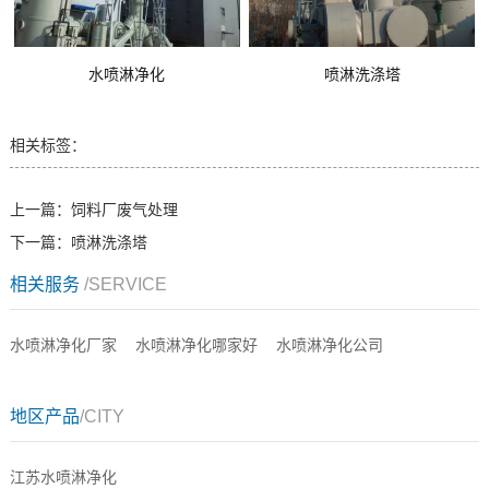
水喷淋净化
喷淋洗涤塔
相关标签：
上一篇：
饲料厂废气处理
下一篇：
喷淋洗涤塔
相关服务
/SERVICE
水喷淋净化厂家
水喷淋净化哪家好
水喷淋净化公司
地区产品
/CITY
江苏水喷淋净化