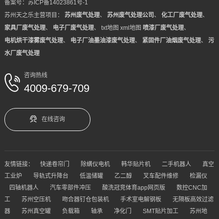
备案号：
苏ICP备14023861号-1
苏州天之乐主营项目：
苏州废气处理
、
苏州废气处理公司
、
化工厂废气处理
、
家具厂废气处理
、
电子厂废气处理
、
txt地图
xml地图
喷漆厂废气处理
、
电机烘干漆雾废气处理
、
电子厂油墨油漆废气处理
、
紧固件厂油烟废气处理
、
污
水厂废气处理
咨询热线
4009-679-709
在线咨询
友情链接：
快递卷帘门
除螨仪电机
韩华贴片机
二手机器人
真空
工业炉
导轨式升降台
低温储罐
乙二醇
叉车配件维修
检漏仪
四轴机器人
汽车零部件冲压
酸洗冠竞体育app网页版
数控CNC加
工
苏州空压机
吻合器钉仓包装机
手术室电解钢板
无隔板高效过滤
器
苏州真空罐
负载箱
轴承
净化门
SMT贴片加工
苏州地