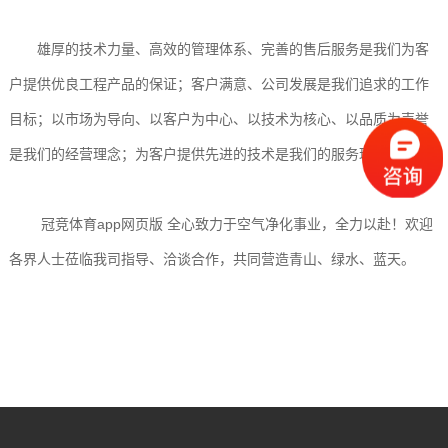
雄厚的技术力量、高效的管理体系、完善的售后服务是我们为客
户提供优良工程产品的保证；客户满意、公司发展是我们追求的工作
目标；以市场为导向、以客户为中心、以技术为核心、以品质为声誉
是我们的经营理念；为客户提供先进的技术是我们的服务理念；
冠竞体育app网页版 全心致力于空气净化事业，全力以赴！欢迎
各界人士莅临我司指导、洽谈合作，共同营造青山、绿水、蓝天。