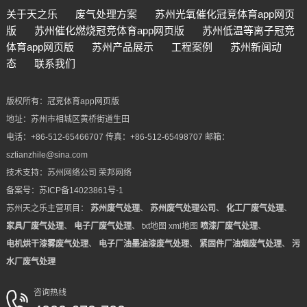
关于天之乐
废气处理方案
苏州光氧催化冠竞体育app网页
版
苏州催化燃烧冠竞体育app网页版
苏州低温等离子冠竞
体育app网页版
苏州产品展示
工程案例
苏州新闻动
态
联系我们
版权所有：冠竞体育app网页版
地址：苏州市相城区黄桥街道生田
电话：+86-512-65466707 传真：+86-512-65498707 邮箱：
sztianzhile@sina.com
技术支持：
苏州网络公司
荣邦网络
备案号：
苏ICP备14023861号-1
苏州天之乐主营项目：
苏州废气处理
、
苏州废气处理公司
、
化工厂废气处理
、
家具厂废气处理
、
电子厂废气处理
、
txt地图
xml地图
喷漆厂废气处理
、
电机烘干漆雾废气处理
、
电子厂油墨油漆废气处理
、
紧固件厂油烟废气处理
、
污
水厂废气处理
咨询热线