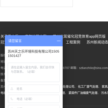
关于天之乐
废气处理方案
苏州光氧催化冠竞体育app网页版
请您留言
冠竞体育app网页版
苏州产品展示
工程案例
苏州新闻动
苏州天之乐环境科技有限公司1505
版权所有：冠竞体育app网页版
1501427
地址：苏州市相城区黄桥街道生田
电话：+86-512-65466707 传真：+86-512-65498707 邮箱：sztianzhile@sina.com
技术支持：
苏州网络公司
荣邦网络
备案号：
苏ICP备14023861号-1
苏州天之乐主营项目：
苏州废气处理
、
苏州废气处理公司
、
化工厂废气处理
、
家具
电机烘干漆雾废气处理
、
电子厂油墨油漆废气处理
、
紧固件厂油烟废气处理
、
污水