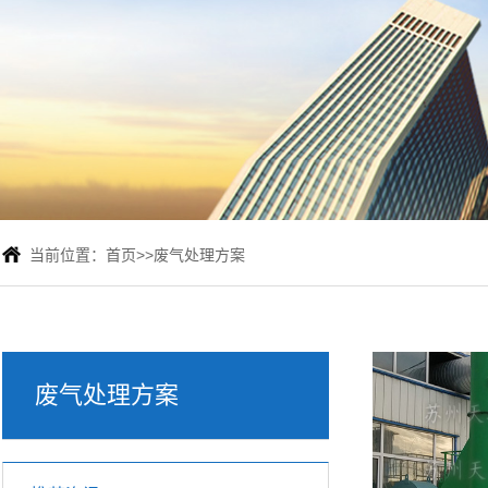
当前位置：
首页
>>
废气处理方案
废气处理方案