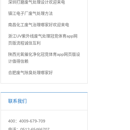
深圳打磨废气处理设计欢迎来电
镇江电子厂废气处理方法
南昌化工废气治理哪家好欢迎来电
浙江UV紫外线废气处理冠竞体育app网
页版流程诚信互利
陕西光氧催化净化冠竞体育app网页版设
计值得信赖
合肥废气除臭处理哪家好
联系我们
400：4009-679-709
电话：0512-65466707