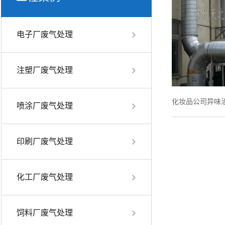
电子厂废气处理
注塑厂废气处理
化妆品公司异味
喷涂厂废气处理
印刷厂废气处理
化工厂废气处理
饲料厂废气处理