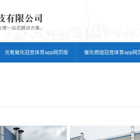
光氧催化冠竞体育app网页版
催化燃烧冠竞体育app网