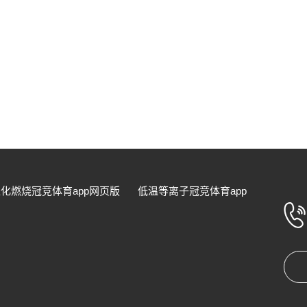
化燃烧冠竞体育app网页版
低温等离子冠竞体育app