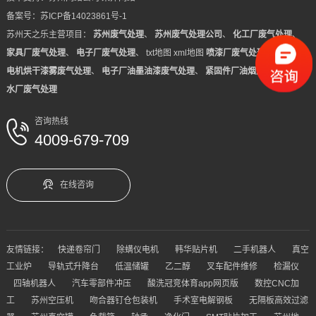
备案号：
苏ICP备14023861号-1
育
体
冠
例
动
系
苏州天之乐主营项目：
苏州废气处理
、
苏州废气处理公司
、
化工厂废气处理
、
app
育
竞
家具厂废气处理
、
电子厂废气处理
、
txt地图
xml地图
喷漆厂废气处理
、
态
我
电机烘干漆雾废气处理
、
电子厂油墨油漆废气处理
、
紧固件厂油烟废气处理
、
污
网
app
体
们
水厂废气处理
页
网
育
咨询热线
4009-679-709
版
页
app
版
网
在线咨询
页
版
友情链接：
快递卷帘门
除螨仪电机
韩华贴片机
二手机器人
真空
工业炉
导轨式升降台
低温储罐
乙二醇
叉车配件维修
检漏仪
四轴机器人
汽车零部件冲压
酸洗冠竞体育app网页版
数控CNC加
工
苏州空压机
吻合器钉仓包装机
手术室电解钢板
无隔板高效过滤