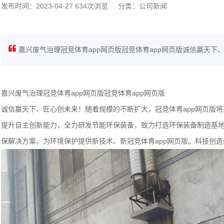
发布时间：2023-04-27 634次浏览
分类：公司新闻
嘉兴废气治理冠竞体育app网页版冠竞体育app网页版诚信赢天下
嘉兴废气治理冠竞体育app网页版冠竞体育app网页版
诚信赢天下、匠心创未来！随着规模的不断扩大，冠竞体育app网页版
提升自主创新能力，全力研发节能环保装备，致力打造环保装备制造基地
保解决方案，为环境保护提供新技术、新冠竞体育app网页版。科技创