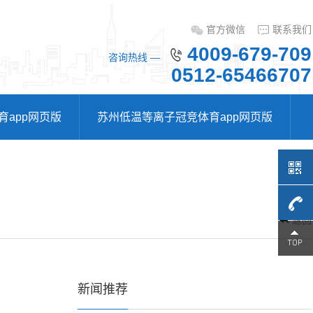
官方微信
联系我们
4009-679-709
咨询热线 —
0512-65466707
app网页版
苏州低温等离子冠竞体育app网页版
返回
4009-
679-
新闻推荐
709