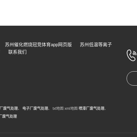
苏州催化燃烧冠竞体育app网页版
苏州低温等离子
态
联系我们
厂废气处理
、
电子厂废气处理
、
txt地图
xml地图
喷漆厂废气处理
、
厂废气处理