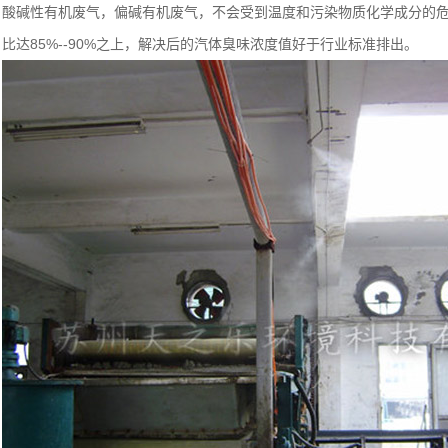
酸碱性有机废气，偏碱有机废气，不会受到温度和污染物质化学成分的
比达85%--90%之上，解决后的汽体臭味浓度值好于行业标准排出。