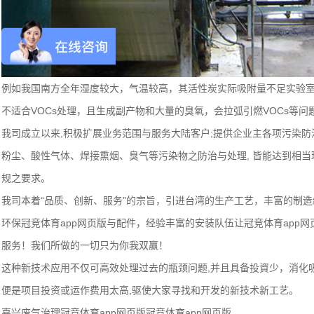
例如我国南方全年湿度较大，气温较高，其活性炭实际吸附量不足实验室
不适合VOCs处理，且生成副产物和大量的臭氧，会拉弧引燃VOCs等问
我司成立以来,积极扩展业务范围与服务大陆客户;提供企业主各项污染
粉尘、酸性气体、焊接熏烟、臭气等污染物之防治与处理, 皆能达到相
规之要求。
我司本着“品质、创新、服务”的宗旨，引进台湾的生产工艺，丰富的制
环保冠竞体育app网页版与配件，经验丰富的安装队伍让冠竞体育app
服务！我们所做的一切只为你我双赢！
这种新技术应用不仅可高效处理过去的瓶颈问题,并且具备投資少，消化
便是项目投资或运作费用太高,驱使大家寻找和开发的新技术新工艺。
嘉兴废气治理冠竞体育app网页版冠竞体育app网页版