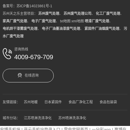
备案号：
苏ICP备14023861号-1
苏州天之乐主营项目：
苏州废气处理
、
苏州废气处理公司
、
化工厂废气处理
、
家具厂废气处理
、
电子厂废气处理
、
txt地图
xml地图
喷漆厂废气处理
、
电机烘干漆雾废气处理
、
电子厂油墨油漆废气处理
、
紧固件厂油烟废气处理
、
污
水厂废气处理
咨询热线
4009-679-709
在线咨询
友情链接：
苏州地暖
日本紧固件
食品厂净化工程
食品包装袋
城市分站：
江苏喷淋洗涤净化
苏州喷淋洗涤净化
安博手机端
|
开云手机站登录入口
|
雷电官网首页
|
一分彩app
|
赢博在