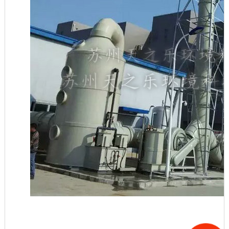
竞
冠
离
展
例
新
系
体
竞
子
示
闻
我
育
体
冠
动
们
app
育
竞
态
网
app
体
页
网
育
版
页
app
版
网
页
版