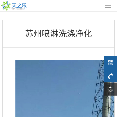
首
页
关
于
废
苏州喷淋洗涤净化
天
气
苏
之
处
州
苏
乐
理
光
州
苏
方
氧
催
州
苏
案
4009-
催
化
低
州
工
化
燃
温
产
程
679-
苏
冠
烧
等
品
案
州
联
709