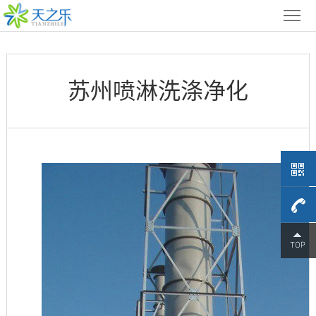
首
页
关
于
废
苏州喷淋洗涤净化
天
气
苏
之
处
州
苏
乐
理
光
州
苏
方
氧
催
州
苏
案
4009-
催
化
低
州
工
化
燃
温
产
程
679-
苏
冠
烧
等
品
案
州
联
709