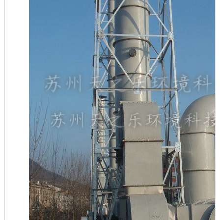
竞
冠
离
展
例
新
系
体
竞
子
示
闻
我
育
体
冠
动
们
app
育
竞
态
网
app
体
页
网
育
版
页
app
版
网
页
版