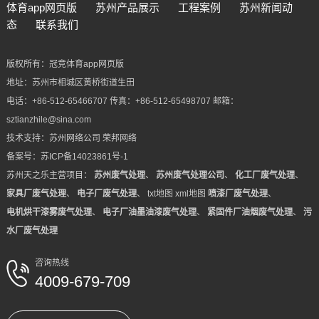
体育app网页版
苏州产品展示
工程案例
苏州新闻动
态
联系我们
版权所有：冠竞体育app网页版
地址：苏州市相城区黄桥街道生田
电话：+86-512-65466707 传真：+86-512-65498707 邮箱：
sztianzhile@sina.com
技术支持：
苏州网络公司
荣邦网络
备案号：
苏ICP备14023861号-1
苏州天之乐主营项目：
苏州废气处理
、
苏州废气处理公司
、
化工厂废气处理
、
家具厂废气处理
、
电子厂废气处理
、
txt地图
xml地图
喷漆厂废气处理
、
电机烘干漆雾废气处理
、
电子厂油墨油漆废气处理
、
紧固件厂油烟废气处理
、
污
水厂废气处理
咨询热线
4009-679-709