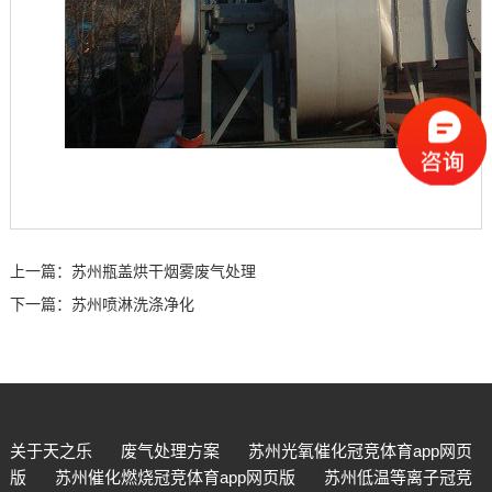
上一篇：
苏州瓶盖烘干烟雾废气处理
下一篇：
苏州喷淋洗涤净化
关于天之乐
废气处理方案
苏州光氧催化冠竞体育app网页
版
苏州催化燃烧冠竞体育app网页版
苏州低温等离子冠竞